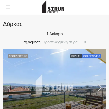
Δόρκας
1 Ακίνητο
Ταξινόμηση:
Προεπιλεγμένη σειρά
ΑΠΟΚΛΕΙΣΤΙΚΌ
ΠΏΛΗΣΗ
GOLDEN VISA