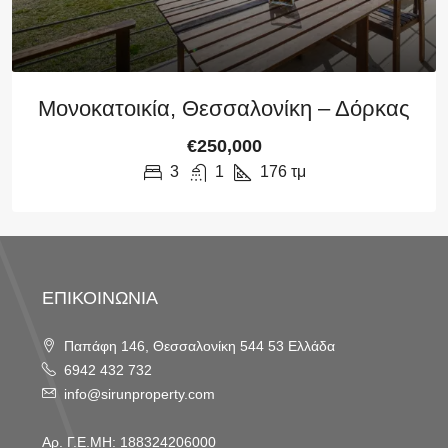
Μονοκατοικία, Θεσσαλονίκη – Δόρκας
€250,000
3
1
176
τμ
ΕΠΙΚΟΙΝΩΝΙΑ
Παπάφη 146, Θεσσαλονίκη 544 53 Ελλάδα
6942 432 732
info@sirunproperty.com
Αρ. Γ.Ε.ΜΗ: 188324206000