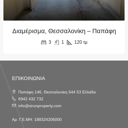
Διαμέρισμα, Θεσσαλονίκη – Παπάφη
3
1
120
τμ
ΕΠΙΚΟΙΝΩΝΙΑ
Παπάφη 146, Θεσσαλονίκη 544 53 Ελλάδα
6942 432 732
info@sirunproperty.com
Αρ. Γ.Ε.ΜΗ: 188324206000