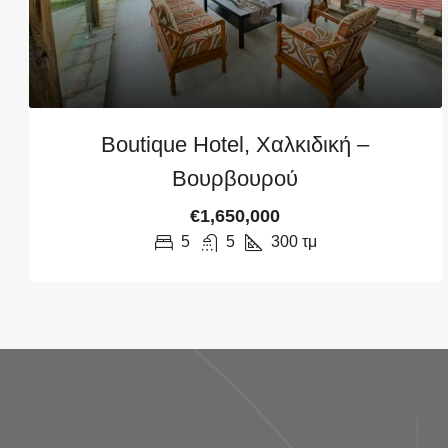
Boutique Hotel, Χαλκιδική –
Βουρβουρού
€1,650,000
5
5
300
τμ