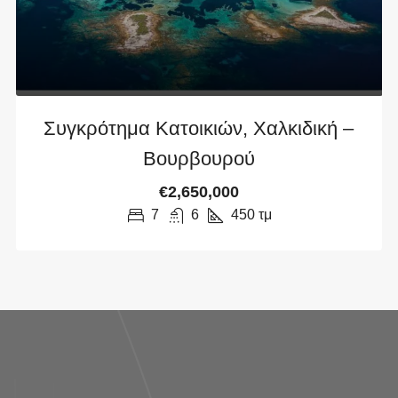
Συγκρότημα Κατοικιών, Χαλκιδική –
Βουρβουρού
€2,650,000
7
6
450
τμ