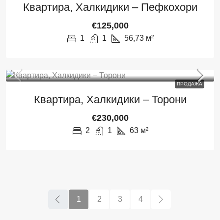
Квартира, Халкидики – Пефкохори
€125,000
1
1
56,73
м²
ПРОДАЖА
Квартира, Халкидики – Торони
€230,000
2
1
63
м²
1
2
3
4