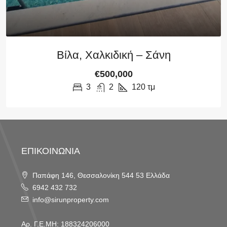
Βίλα, Χαλκιδική – Σάνη
€500,000
3
2
120
τμ
ΕΠΙΚΟΙΝΩΝΙΑ
Παπάφη 146, Θεσσαλονίκη 544 53 Ελλάδα
6942 432 732
info@sirunproperty.com
Αρ. Γ.Ε.ΜΗ: 188324206000