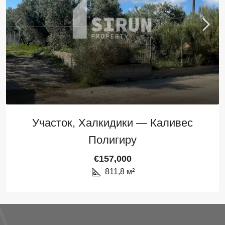
Участок, Халкидики — Каливeс
Полигиру
€157,000
811,8
м²